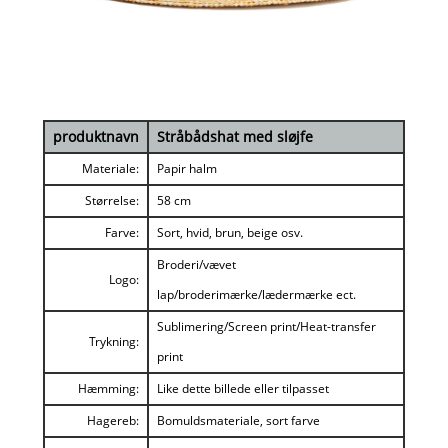
produktnavn
Stråbådshat med sløjfe
Materiale:
Papir halm
Størrelse:
58 cm
Farve:
Sort, hvid, brun, beige osv.
Broderi/vævet
Logo:
lap/broderimærke/lædermærke ect.
Sublimering/Screen print/Heat-transfer
Trykning:
print
Hæmming:
Like dette billede eller tilpasset
Hagereb:
Bomuldsmateriale, sort farve