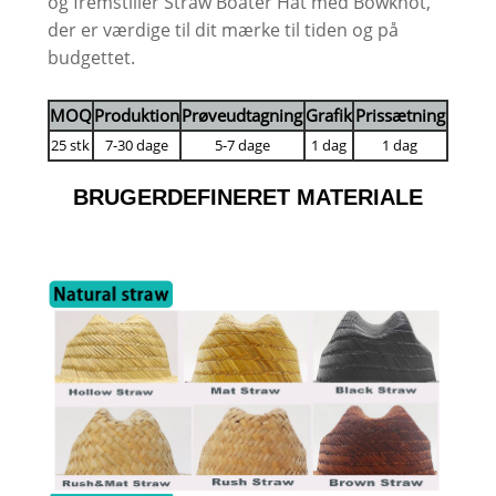
og fremstiller Straw Boater Hat med Bowknot,
der er værdige til dit mærke til tiden og på
budgettet.
MOQ
Produktion
Prøveudtagning
Grafik
Prissætning
25 stk
7-30 dage
5-7 dage
1 dag
1 dag
BRUGERDEFINERET MATERIALE