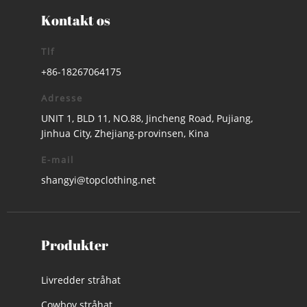
Kontakt os
Tlf
+86-18267064175
Adresse
UNIT 1, BLD 11, NO.88, Jincheng Road, Pujiang,
Jinhua City, Zhejiang-provinsen, Kina
E-mail
shangyi@topclothing.net
Produkter
Livredder stråhat
Cowboy stråhat