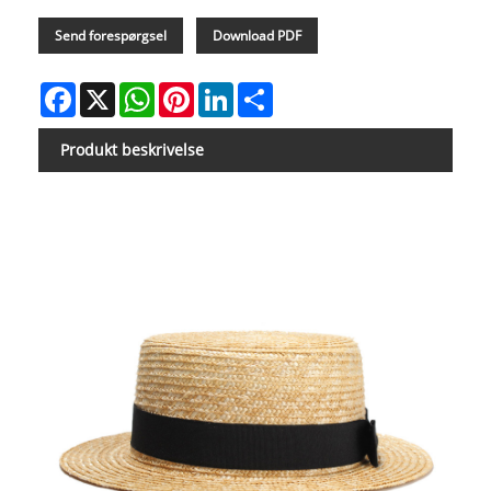
Send forespørgsel
Download PDF
Facebook
X
WhatsApp
Pinterest
LinkedIn
Share
Produkt beskrivelse