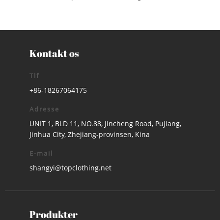
Kontakt os
Tlf
+86-18267064175
Adresse
UNIT 1, BLD 11, NO.88, Jincheng Road, Pujiang,
Jinhua City, Zhejiang-provinsen, Kina
E-mail
shangyi@topclothing.net
Produkter