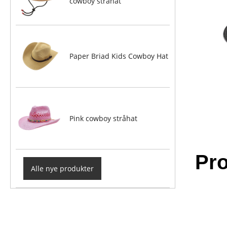
cowboy stråhat
Paper Briad Kids Cowboy Hat
Pink cowboy stråhat
Pro
Alle nye produkter