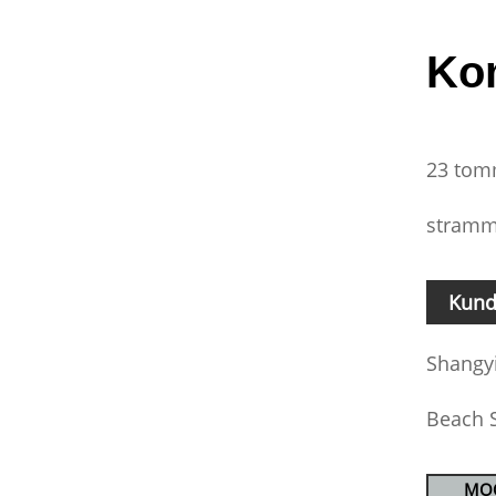
Ko
23 tom
stramme
Kund
Shangyi
Beach S
MO