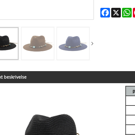
Facebook
X
W
t beskrivelse
p