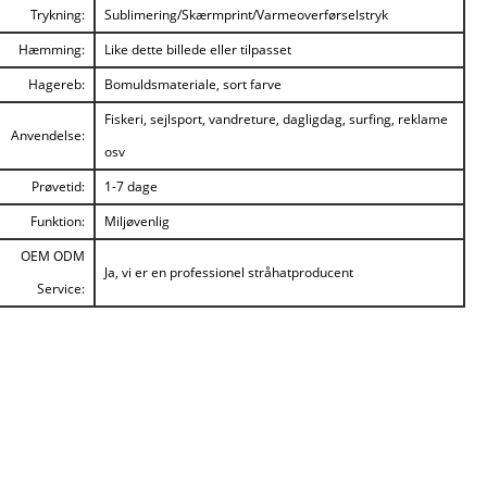
Trykning:
Sublimering/Skærmprint/Varmeoverførselstryk
Hæmming:
Like dette billede eller tilpasset
Hagereb:
Bomuldsmateriale, sort farve
Fiskeri, sejlsport, vandreture, dagligdag, surfing, reklame
Anvendelse:
osv
Prøvetid:
1-7 dage
Funktion:
Miljøvenlig
OEM ODM
Ja, vi er en professionel stråhatproducent
Service: