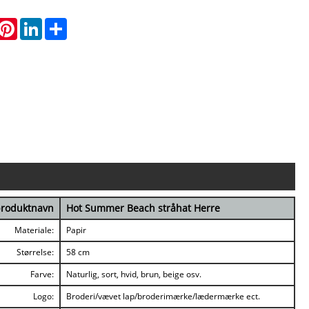
hatsApp
Pinterest
LinkedIn
Share
roduktnavn
Hot Summer Beach stråhat Herre
Materiale:
Papir
Størrelse:
58 cm
Farve:
Naturlig, sort, hvid, brun, beige osv.
Logo:
Broderi/vævet lap/broderimærke/lædermærke ect.