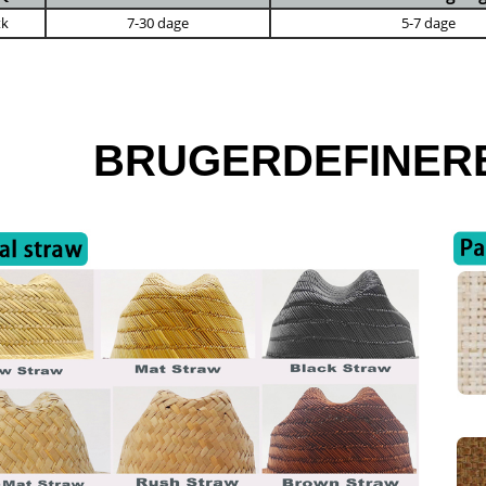
tk
7-30 dage
5-7 dage
BRUGERDEFINERE