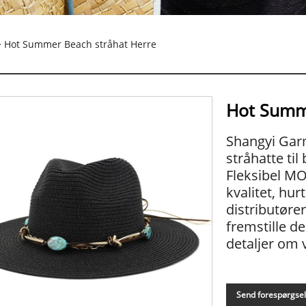
 Hot Summer Beach stråhat Herre
Hot Summe
Shangyi Garm
stråhatte til
Fleksibel MOQ
kvalitet, hur
distributøre
fremstille de
detaljer om
Send forespørgse