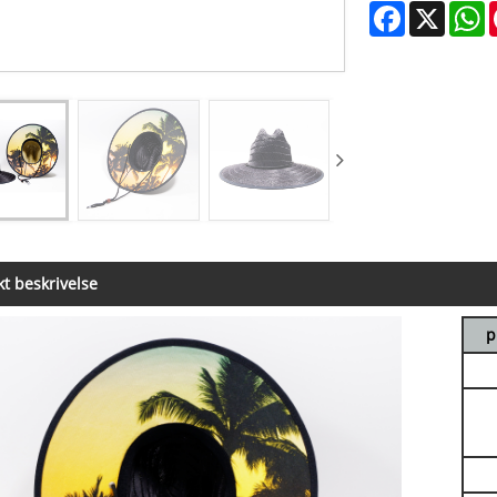
Facebook
X
W
t beskrivelse
p