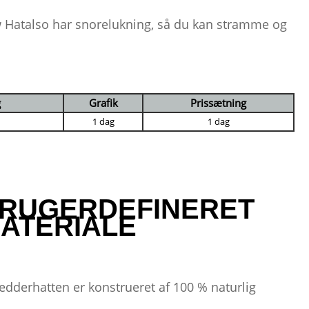
 Hatalso har snorelukning, så du kan stramme og
g
Grafik
Prissætning
1 dag
1 dag
RUGERDEFINERET
ATERIALE
redderhatten er konstrueret af 100 % naturlig