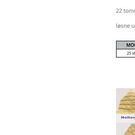
22 tomm
løsne u
MO
25 s