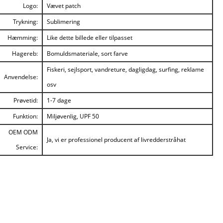
Logo:
Vævet patch
Trykning:
Sublimering
Hæmming:
Like dette billede eller tilpasset
Hagereb:
Bomuldsmateriale, sort farve
Fiskeri, sejlsport, vandreture, dagligdag, surfing, reklame
Anvendelse:
osv
Prøvetid:
1-7 dage
Funktion:
Miljøvenlig, UPF 50
OEM ODM
Ja, vi er professionel producent af livredderstråhat
Service: