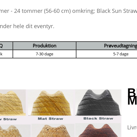
er - 24 tommer (56-60 cm) omkring; Black Sun Straw
nder hele dit eventyr.
Q
Produktion
Prøveudtagnin
tk
7-30 dage
5-7 dage
B
M
Liv