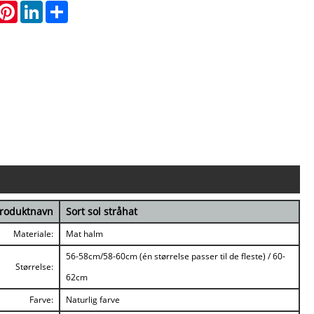
hatsApp
Pinterest
LinkedIn
Share
roduktnavn
Sort sol stråhat
Materiale:
Mat halm
56-58cm/58-60cm (én størrelse passer til de fleste) / 60-
Størrelse:
62cm
Farve:
Naturlig farve