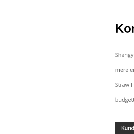
Ko
Shangyi
mere en
Straw H
budgett
Kund