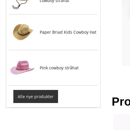
cowboy stråhat
Paper Briad Kids Cowboy Hat
Pink cowboy stråhat
Alle nye produkter
Pro