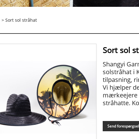
> Sort sol stråhat
Sort sol s
Shangyi Garm
solstråhat i 
tilpasning, r
Vi hjælper de
mærkeejere m
stråhatte. Ko
Send forespørgse