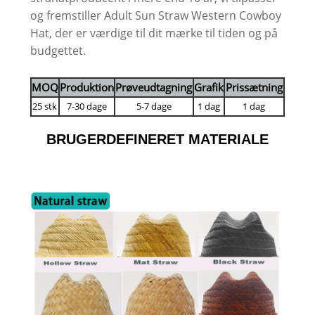
og fremstiller Adult Sun Straw Western Cowboy
Hat, der er værdige til dit mærke til tiden og på
budgettet.
MOQ
Produktion
Prøveudtagning
Grafik
Prissætning
25 stk
7-30 dage
5-7 dage
1 dag
1 dag
BRUGERDEFINERET MATERIALE