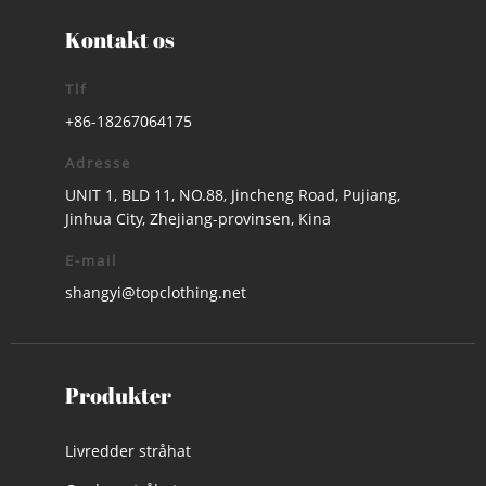
Kontakt os
Tlf
+86-18267064175
Adresse
UNIT 1, BLD 11, NO.88, Jincheng Road, Pujiang,
Jinhua City, Zhejiang-provinsen, Kina
E-mail
shangyi@topclothing.net
Produkter
Livredder stråhat