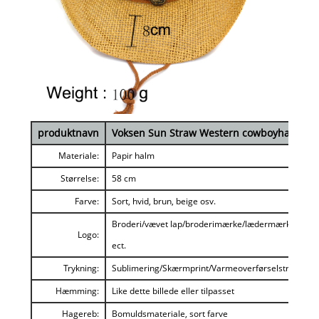
produktnavn
Voksen Sun Straw Western cowboyhat
Materiale:
Papir halm
Størrelse:
58 cm
Farve:
Sort, hvid, brun, beige osv.
Broderi/vævet lap/broderimærke/lædermærke
Logo:
ect.
Trykning:
Sublimering/Skærmprint/Varmeoverførselstryk
Hæmming:
Like dette billede eller tilpasset
Hagereb:
Bomuldsmateriale, sort farve