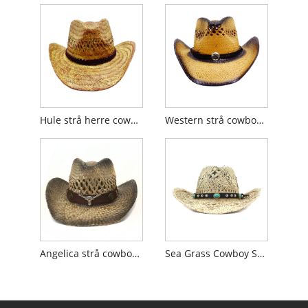
Hule strå herre cowboyhat
Western strå cowboyhat til mænd
Angelica strå cowboy strandhat
Sea Grass Cowboy Solhat